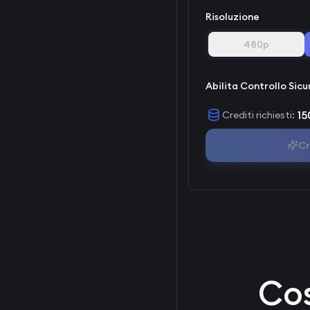
Risoluzione
480p
Abilita Controllo Sic
15
Crediti richiesti
:
Cr
Cos