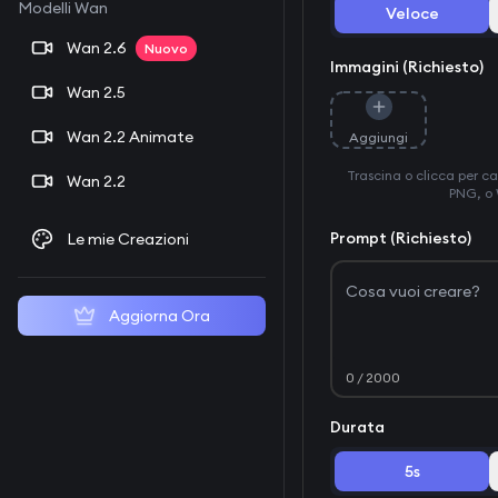
Modelli Wan
Veloce
Wan 2.6
Nuovo
Immagini (Richiesto)
Wan 2.5
Wan 2.2 Animate
Aggiungi
Trascina o clicca per c
Wan 2.2
PNG, o
Prompt (Richiesto)
Le mie Creazioni
Aggiorna Ora
0
/ 2000
Durata
5s