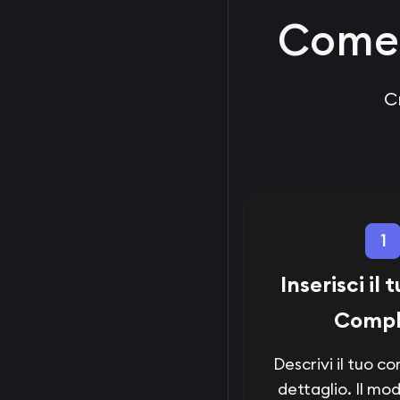
Come 
C
1
Inserisci il
Compl
Descrivi il tuo c
dettaglio. Il mo