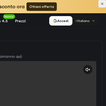
 sconto ora
Ottieni offerta
Nuovo
 4.5
Prezzi
Accedi
Italiano
it
ariranno qui)