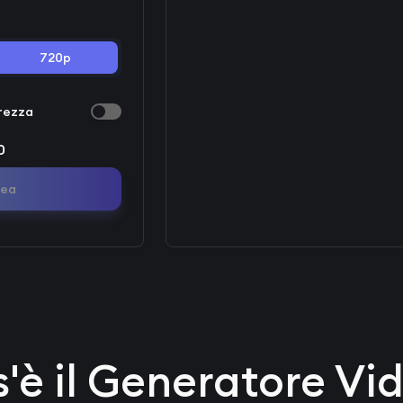
720p
urezza
0
ea
'è il Generatore Vi