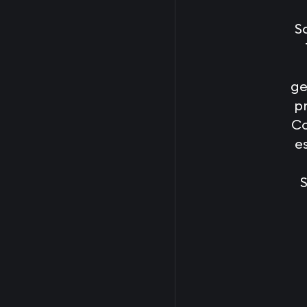
S
ge
p
Co
e
S