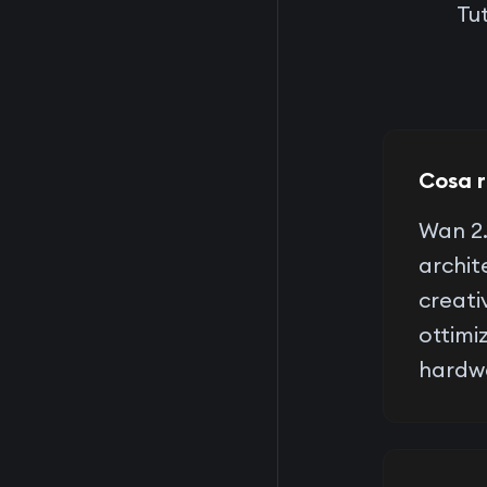
Tu
Cosa r
Wan 2.
archit
creativ
ottimi
hardw