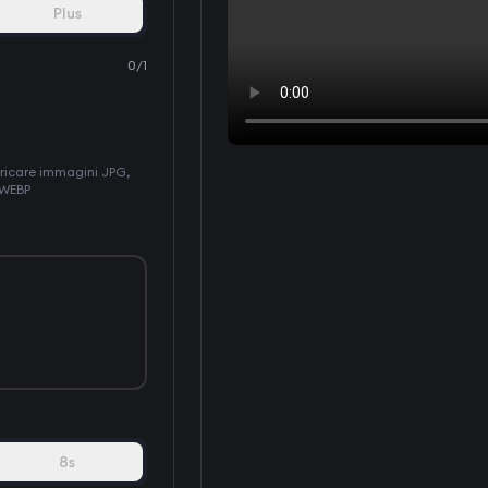
Plus
0
/
1
aricare immagini JPG,
 WEBP
8s