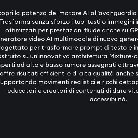
copri la potenza del motore AI all'avanguardia 
Trasforma senza sforzo i tuoi testi o immagini i
ottimizzati per prestazioni fluide anche su G
neratore video AI multimodale di nuova gener
rogettato per trasformare prompt di testo e imm
struito su un'innovativa architettura Mixture-
sperti ad alto e basso rumore assegnati attrave
offre risultati efficienti e di alta qualità anc
upportando movimenti realistici e ricchi dettagli
educatori e creatori di contenuti di dare vit
accessibilità.