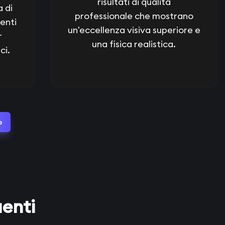
risultati di qualità
 di
professionale che mostrano
enti
un'eccellenza visiva superiore e
r
una fisica realistica.
ci.
e
enti