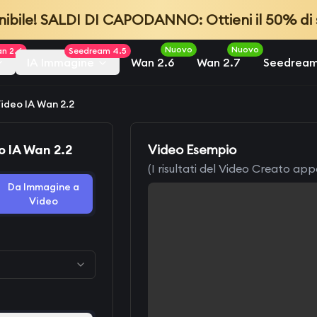
nibile! SALDI DI CAPODANNO: Ottieni il 50% di
Nuovo
Nuovo
n 2.6
Seedream 4.5
IA Immagine
Wan 2.6
Wan 2.7
Seedream
ideo IA Wan 2.2
 IA Wan 2.2
Video Esempio
(I risultati del Video Creato app
Da Immagine a
Video