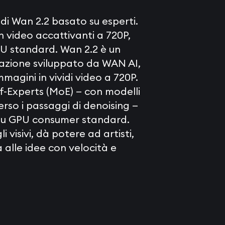
di Wan 2.2 basato su esperti.
n video accattivanti a 720P,
PU standard. Wan 2.2 è un
azione sviluppato da WAN AI,
agini in vividi video a 720P.
of-Experts (MoE) — con modelli
rso i passaggi di denoising —
he su GPU consumer standard.
 visivi, dà potere ad artisti,
a alle idee con velocità e