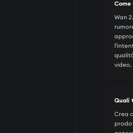
Come 
Wan 2.
rumore
approc
l'inte
qualit
video.
Quali 
Crea c
prodot
genera