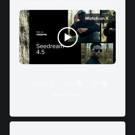
the results will blow you away 💥 
Watch on X
3:10 PM · Dec 4, 2025
Copy link
Reply
240
Read 25 replies