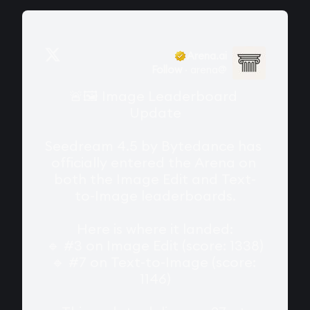
Arena.ai
Follow
·
arena
@
🚨🖼️ Image Leaderboard 
Update

Seedream 4.5 by Bytedance has 
officially entered the Arena on 
both the Image Edit and Text-
to-Image leaderboards.

Here is where it landed:

🔹 #3 on Image Edit (score: 1338)

🔹 #7 on Text-to-Image (score: 
1146)
