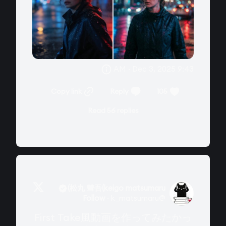
9:43 AM · Dec 3, 2025
Copy link
Reply
105
Read 56 replies
松丸 彗吾(keigo matsumaru)
Follow
·
k_matsumaru
@
First Take風動画を作ってみたかっ