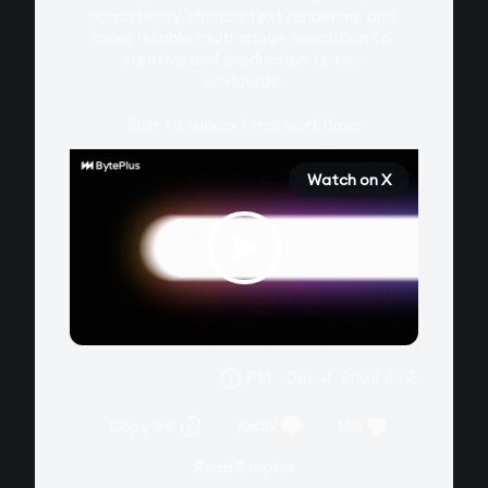
consistency, sharper text rendering, and 
more reliable multi-image execution to 
creative and production teams 
worldwide.

Built to support real workflows
Watch on X
6:05 PM · Dec 4, 2025
Copy link
Reply
163
Read 7 replies