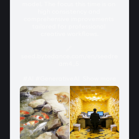
model. The focus this time is on 
high consistency and 
comprehensive improvements 
tailored for professional 
creative workflows.

🔗 
seed.bytedance.com/en/seedre
am4_5
#AI
#GenerativeAI
Show more