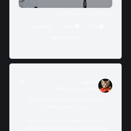
10:30 PM · Sep 25, 2025
Copy link
Reply
720
Read 29 replies
PSS
Follow
·
PromptSin
@
New update on the radar: 
Seedream 4.5 📡

ByteDance is enhancing its 
unified generation and editing 