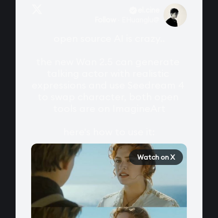
el.cine
Follow
·
EHuanglu
@
open source AI is crazy..

the new Wan 2.5 can generate 
talking actor with realistic 
expressions and use Seedream 4 
to swap character, both open 
tools are on ImagineArt

here's how to use it:
Watch on X