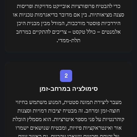
כדי להבטיח פרופורציות אובייקט מדויקות ופריסות
סצנה מציאותיות. בין אם מדובר בדיאגרמות טכניות או
היררכיות פוסטר מורכבות, המודל מבין מבנית היכן
אלמנטים — כולל טקסט — צריכים להתקיים במרחב
תלת-ממדי.
2
סימולציה במרחב-זמן
מעבר ליצירת תמונה סטטית, המנוע משתמש בחיזוי
חוצה-זמן ומרחב. זה מבטיח יציבות דמויות וסצנות
קוהרנטיות על פני מספר איטרציות. הוא מסמלץ הובלת
אור ואינטראקציות פיזיות, ומבטיח שנושאים ישמרו
על זהותם ופרטים יישארו עקביים, גם כאשר זווית