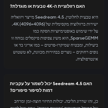
האם רזולוציית ה-4K טבעית או מוגדלת?
היא טבעית לחלוטין. Seedream 4.5 מייצר ויזואליה
ישירות ברזולוציה מקסימלית של 4K (4096×4096).
על ידי שימוש באופטימיזציות הסקה כמו
SparseGEMM, הוא משיג צפיפות פיקסלים גבוהה זו
ביעילות, ומבטיח שמיקרו-פרטים — כמו אריגי בד או
נופים רחוקים — נוצרים בבהירות מכוונת, לא טשטוש
אינטרפולציה.
האם Seedream 4.5 יכול לשמור על עקביות
דמות לסיפור סיפורים?
כן, זהו שדרוג הליבה. יכולות החיזוי חוצה-זמן ומרחב