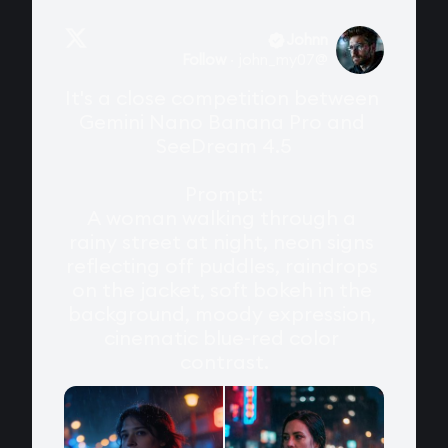
Johnn
Follow
·
john_my07
@
It's a close competition between 
Gemini Nano Banana Pro and 
SeeDream 4.5

Prompt:

A woman walking through a 
rainy street at night, neon signs 
reflecting off puddles, raindrops 
on the jacket, soft bokeh in the 
background, moody expression, 
cinematic blue-red color 
contrast.