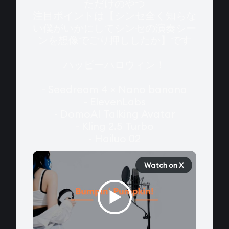
ただけのやつ

注目ポイントは【シンセ全く知らな
い僕がいかにしてシンセの演奏シー
ンを想像でごり押ししたか】です

ハッピーハロウィン！

- Seedream 4 × Nano banana

- ElevenLabs

- DomoAI Talking Avatar

- Kling 2.5 Turbo

- Hailuo 02
Watch on X