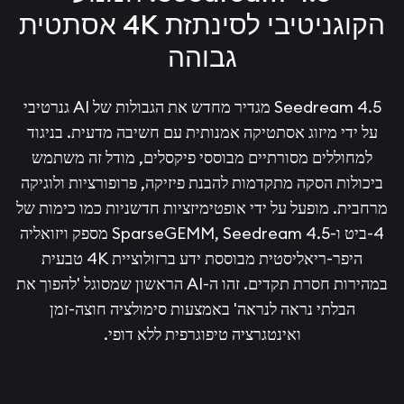
הקוגניטיבי לסינתזת 4K אסתטית
גבוהה
Seedream 4.5 מגדיר מחדש את הגבולות של AI גנרטיבי
על ידי מיזוג אסתטיקה אמנותית עם חשיבה מדעית. בניגוד
למחוללים מסורתיים מבוססי פיקסלים, מודל זה משתמש
ביכולות הסקה מתקדמות להבנת פיזיקה, פרופורציות ולוגיקה
מרחבית. מופעל על ידי אופטימיזציות חדשניות כמו כימות של
4-ביט ו-SparseGEMM, Seedream 4.5 מספק ויזואליה
היפר-ריאליסטית מבוססת ידע ברזולוציית 4K טבעית
במהירות חסרת תקדים. זהו ה-AI הראשון שמסוגל 'להפוך את
הבלתי נראה לנראה' באמצעות סימולציה חוצה-זמן
ואינטגרציה טיפוגרפית ללא דופי.