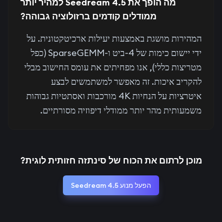
מה הופך את Seedream 4.5 למהיר יותר
ממודלים קודמים ברזולוציה גבוהה?
המהירות מושגת באמצעות יעילות ארכיטקטונית. על
ידי יישום כימות של 4-ביט ו-SparseGEMM (כפל
מטריצות כללי), אנו מפחיתים את עומס החישוב מבלי
להקריב איכות. זה מאפשר למשתמשים לבצע
איטרציות על הנחיות 4K מורכבות ואסתטיות גבוהות
משמעותית מהר יותר ממודלי דיפוזיה מסורתיים.
מוכן לרתום את הכוח של סינתזה חזותית לוגית?
הפעל מנוע Seedream 4.5