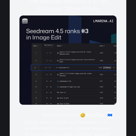
This update delivers a 27-pt 
increase 
Show more
BytePlusGlobal
@
BytePlus
Today, we’re introducing Seedream 4.5 — 
a refinement-focused upgrade designed 
to bring clearer visuals, stronger subject 