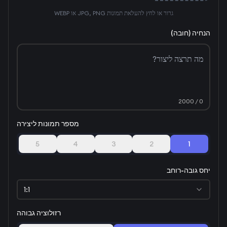
גרור או לחץ להעלאת תמונות JPG, PNG או WEBP
הנחיה (חובה)
/ 2000
0
מספר תמונות ליצירה
5
4
3
2
1
יחס גובה-רוחב
1:1
רזולוציה גבוהה