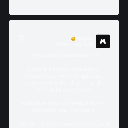
Magnific
Follow
·
magnific
@
Introducing Seedream 4.5

Detailed faces, consistent 
characters, realistic lighting, 
improved color depth, and 
natural proportions

Available now on Freepik for AI 
Partners and Pro users

Our AI Partners have tried it, and 