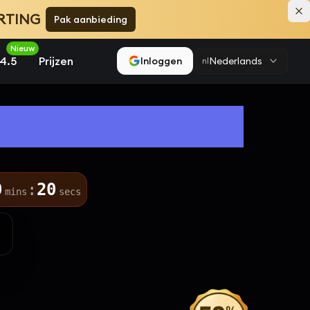
ORTING
Pak aanbieding
Nieuw
4.5
Prijzen
Inloggen
Nederlands
nl
an 2.2
0
:
19
mins
secs