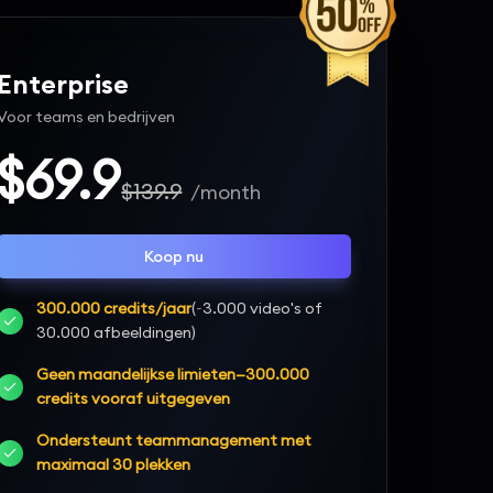
Enterprise
Voor teams en bedrijven
$69.9
$139.9
/month
Koop nu
300.000 credits/jaar
(~3.000 video's of
30.000 afbeeldingen)
Geen maandelijkse limieten—300.000
credits vooraf uitgegeven
Ondersteunt teammanagement met
maximaal 30 plekken