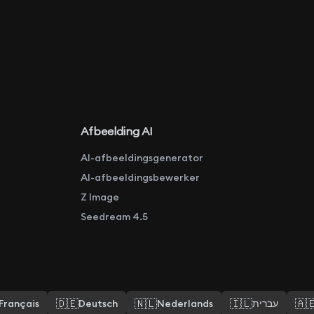
Afbeelding AI
AI-afbeeldingsgenerator
AI-afbeeldingsbewerker
Z Image
Seedream 4.5
🇩🇪
🇳🇱
🇮🇱
🇦
Français
Deutsch
Nederlands
עברית