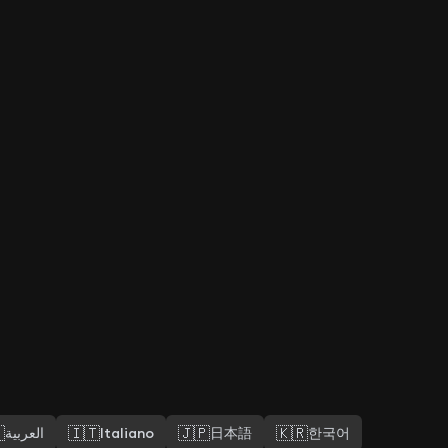

🇮🇹
🇯🇵
🇰🇷
العربية
Italiano
日本語
한국어