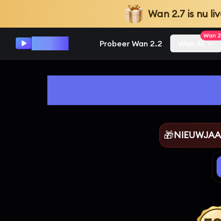
Wan 2.7
is nu 
Wan 2
Wan 2.2
Probeer Wan 2.2
Wan AI
Plann
🎁
NIEUWJAAR