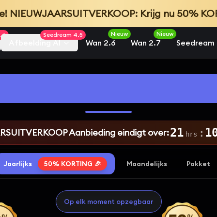
live! NIEUWJAARSUITVERKOOP: Krijg nu 50% K
Nieuw
Nieuw
.6
Seedream 4.5
Afbeelding AI
Wan 2.6
Wan 2.7
Seedream 
en en prijzen van W
21
:
1
SUITVERKOOP Aanbieding eindigt over:
hrs
Jaarlijks
50% KORTING
🎉
Maandelijks
Pakket
Op elk moment opzegbaar