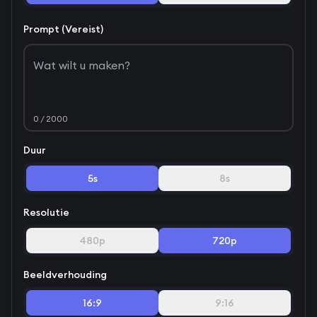
Prompt (Vereist)
0
/ 2000
Duur
5s
8s
Resolutie
480p
720p
Beeldverhouding
16:9
9:16