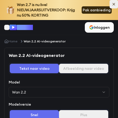
Wan 2.7
is nu live!
NIEUWJAARSUITVERKOOP: Krijg
Pak aanbieding
nu 50% KORTING
Wan 2.2
Inloggen
Home
Wan 2.2 AI-videogenerator
Wan 2.2 AI-videogenerator
Tekst naar video
Afbeelding naar video
Model
Wan 2.2
Modelversie
Snel
Plus